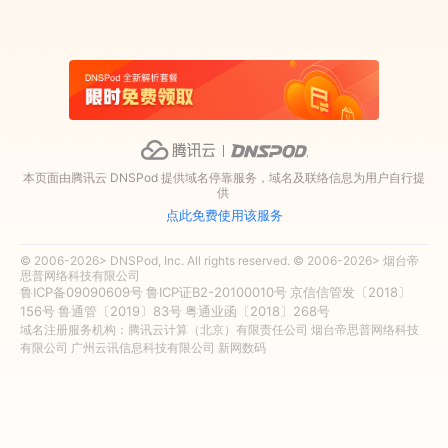
本页面由腾讯云 DNSPod 提供域名停靠服务，域名及联络信息为用户自行提
供
点此免费使用该服务
© 2006-2026> DNSPod, Inc. All rights reserved. © 2006-2026> 烟台帝
思普网络科技有限公司
鲁ICP备09090609号
鲁ICP证B2-20100010号
京信信管发〔2018〕
156号
鲁通管〔2019〕83号
粤通业函〔2018〕268号
域名注册服务机构：腾讯云计算（北京）有限责任公司 烟台帝思普网络科技
有限公司 广州云讯信息科技有限公司 新网数码